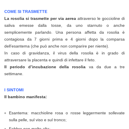
COME SI TRASMETTE
La rosolia si trasmette per via aerea
attraverso le goccioline di
saliva emesse dalla tosse, da uno starnuto o anche
semplicemente parlando. Una persona affetta da rosolia è
contagiosa da 7 giorni prima e 4 giorni dopo la comparsa
dell’esantema (che può anche non comparire per niente).
In caso di gravidanza, il virus della rosolia è in grado di
attraversare la placenta e quindi di infettare il feto.
Il periodo d’incubazione della rosolia
va da due a tre
settimane.
I SINTOMI
Il bambino manifesta:
Esantema: macchioline rosa o rosse leggermente sollevate
sulla pelle, sul viso e sul tronco;
Febbre non molto alta;