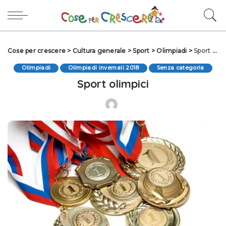
Cose per crescere
>
Cultura generale
>
Sport
>
Olimpiadi
>
Sport olimpici
Olimpiadi
Olimpiadi invernali 2018
Senza categoria
Sport olimpici