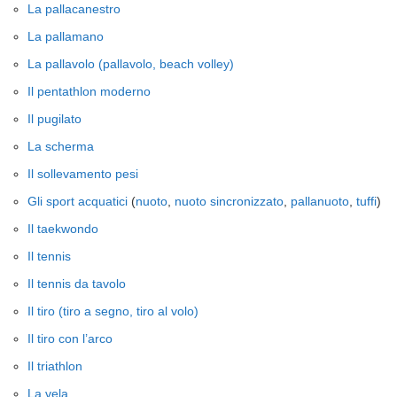
La pallacanestro
La pallamano
La pallavolo (pallavolo, beach volley)
Il pentathlon moderno
Il pugilato
La scherma
Il sollevamento pesi
Gli sport acquatici
(
nuoto
,
nuoto sincronizzato
,
pallanuoto
,
tuffi
)
Il taekwondo
Il tennis
Il tennis da tavolo
Il tiro (tiro a segno, tiro al volo)
Il tiro con l’arco
Il triathlon
La vela