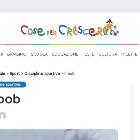
HI
BAMBINO
SCUOLA
EDUCAZIONE
FESTE
CULTURA
RICETTE
ale
>
Sport
>
Discipline sportive
>
Il bob
ine sportive
 bob