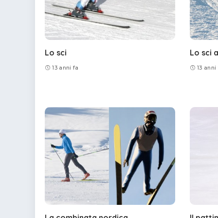
Lo sci
Lo sci 
13 anni fa
13 anni
La combinata nordica
Il patt