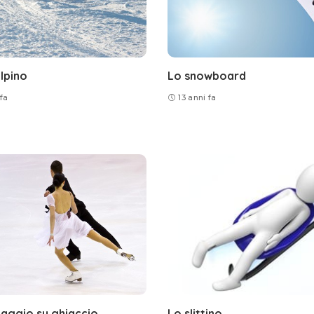
alpino
Lo snowboard
 fa
13 anni fa
inaggio su ghiaccio
Lo slittino