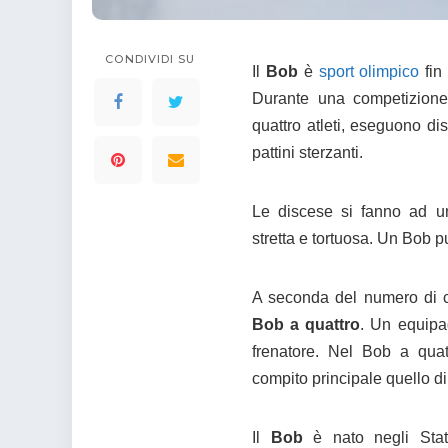
colorare
Indovinelli per bambini
Supereroi da colorare
CONDIVIDI SU
Il
Bob
è
sport olimpico
fin
DIsegni di Avengers da
colorare
Durante una competizion
Disegni per il catechismo
quattro atleti, eseguono d
pattini sterzanti.
Disegni Kawaii da
colorare
Le discese si fanno ad un
stretta e tortuosa. Un Bob 
A seconda del numero di c
Bob a quattro
. Un equipa
frenatore. Nel Bob a qua
compito principale quello di
Il
Bob
è nato negli Stati