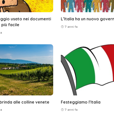
uaggio usato nei documenti
L’Italia ha un nuovo gover
 più facile
7 anni fa
fa
 brinda alle colline venete
Festeggiamo l’Italia
fa
7 anni fa