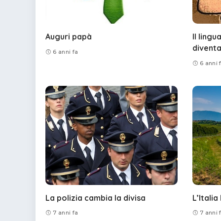
Auguri papà
Il ling
diventa
6 anni fa
6 anni 
La polizia cambia la divisa
L’Italia
7 anni fa
7 anni 