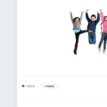
colorare
Indovinelli per bambini
Supereroi da colorare
DIsegni di Avengers da
colorare
Disegni per il catechismo
Disegni Kawaii da
colorare
Italia
TAGS: