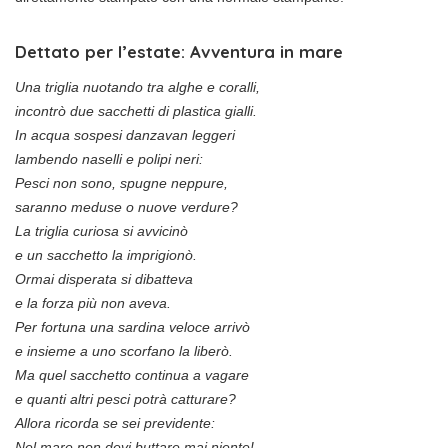
Dettato per l’estate: Avventura in mare
Una triglia nuotando tra alghe e coralli,
incontrò due sacchetti di plastica gialli.
In acqua sospesi danzavan leggeri
lambendo naselli e polipi neri:
Pesci non sono, spugne neppure,
saranno meduse o nuove verdure?
La triglia curiosa si avvicinò
e un sacchetto la imprigionò.
Ormai disperata si dibatteva
e la forza più non aveva.
Per fortuna una sardina veloce arrivò
e insieme a uno scorfano la liberò.
Ma quel sacchetto continua a vagare
e quanti altri pesci potrà catturare?
Allora ricorda se sei previdente:
Nel mare non devi buttare mai niente!