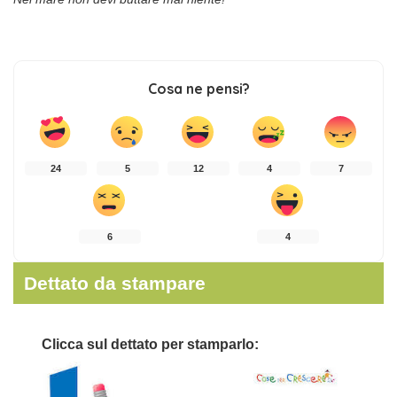
Cosa ne pensi?
24
5
12
4
7
6
4
Dettato da stampare
Clicca sul dettato per stamparlo: