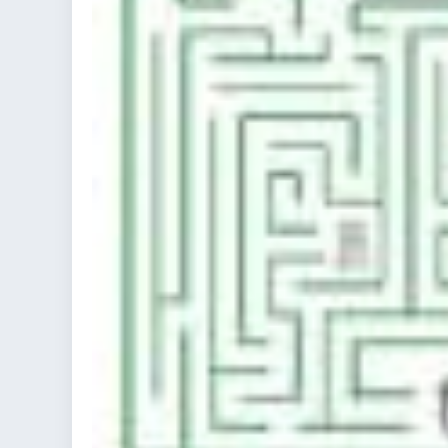
colorare
Indovinelli per bambini
Supereroi da colorare
DIsegni di Avengers da
colorare
Disegni per il catechismo
Disegni Kawaii da
colorare