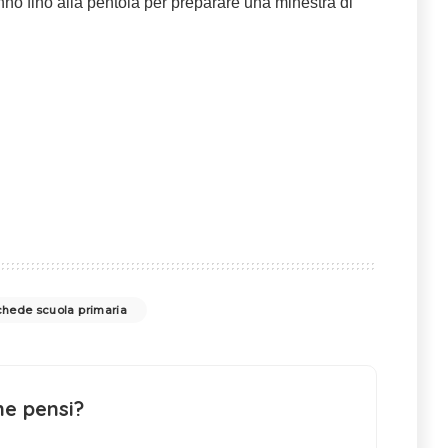
nno fino alla pentola per preparare una minestra di
chede scuola primaria
ne pensi?