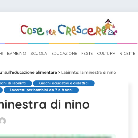
HI
BAMBINO
SCUOLA
EDUCAZIONE
FESTE
CULTURA
RICETTE
ta' sull'educazione alimentare
>
Labirinto: la minestra di nino
chi di labirinti
Giochi educativi e didattici
Lavoretti per bambini da 7 a 8 anni
minestra di nino