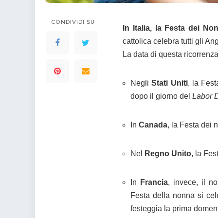
colorare
Indovinelli per bambini
Supereroi da colorare
CONDIVIDI SU
In Italia, la Festa dei No
DIsegni di Avengers da
cattolica celebra tutti gli An
colorare
La data di questa ricorrenz
Disegni per il catechismo
Disegni Kawaii da
Negli
Stati Uniti
, la Fest
colorare
dopo il giorno del
Labor 
In
Canada
, la Festa dei n
Nel
Regno Unito
, la Fe
In
Francia
, invece, il 
Festa della nonna si ce
festeggia la prima domeni