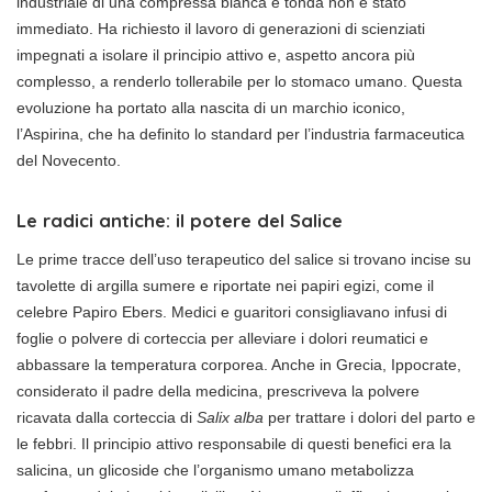
industriale di una compressa bianca e tonda non è stato
immediato. Ha richiesto il lavoro di generazioni di scienziati
impegnati a isolare il principio attivo e, aspetto ancora più
complesso, a renderlo tollerabile per lo stomaco umano. Questa
evoluzione ha portato alla nascita di un marchio iconico,
l’Aspirina, che ha definito lo standard per l’industria farmaceutica
del Novecento.
Le radici antiche: il potere del Salice
Le prime tracce dell’uso terapeutico del salice si trovano incise su
tavolette di argilla sumere e riportate nei papiri egizi, come il
celebre Papiro Ebers. Medici e guaritori consigliavano infusi di
foglie o polvere di corteccia per alleviare i dolori reumatici e
abbassare la temperatura corporea. Anche in Grecia, Ippocrate,
considerato il padre della medicina, prescriveva la polvere
ricavata dalla corteccia di
Salix alba
per trattare i dolori del parto e
le febbri. Il principio attivo responsabile di questi benefici era la
salicina, un glicoside che l’organismo umano metabolizza