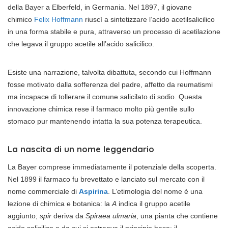
della Bayer a Elberfeld, in Germania. Nel 1897, il giovane
chimico
Felix Hoffmann
riuscì a sintetizzare l’acido acetilsalicilico
in una forma stabile e pura, attraverso un processo di acetilazione
che legava il gruppo acetile all’acido salicilico.
Esiste una narrazione, talvolta dibattuta, secondo cui Hoffmann
fosse motivato dalla sofferenza del padre, affetto da reumatismi
ma incapace di tollerare il comune salicilato di sodio. Questa
innovazione chimica rese il farmaco molto più gentile sullo
stomaco pur mantenendo intatta la sua potenza terapeutica.
La nascita di un nome leggendario
La Bayer comprese immediatamente il potenziale della scoperta.
Nel 1899 il farmaco fu brevettato e lanciato sul mercato con il
nome commerciale di
Aspirina
. L’etimologia del nome è una
lezione di chimica e botanica: la
A
indica il gruppo acetile
aggiunto;
spir
deriva da
Spiraea ulmaria
, una pianta che contiene
acido salicilico e da cui si estraeva il principio base; il