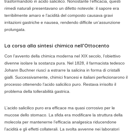
trasformandolo in acido salicilico. Nonostante l’efficacia, questi
rimedi naturali presentavano un difetto notevole: il sapore era
terribilmente amaro e l’acidità del composto causava gravi
irritazioni gastriche e nausea, rendendo difficile un’assunzione
prolungata.
La corsa alla sintesi chimica nell’Ottocento
Con l’avvento della chimica moderna nel XIX secolo, l’obiettivo
divenne isolare la sostanza pura. Nel 1828, il farmacista tedesco
Johann Buchner riuscì a estrarre la salicina in forma di cristalli
gialli. Successivamente, chimici francesi e italiani perfezionarono il
processo ottenendo l’acido salicilico puro. Restava irrisolto il
problema della tollerabilità gastrica.
L’acido salicilico puro era efficace ma quasi corrosivo per le
mucose dello stomaco. La sfida era modificare la struttura della
molecola per mantenerne l’efficacia analgesica riducendone
l’acidità e gli effetti collaterali. La svolta avvenne nei laboratori