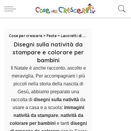
Cose per crescere
>
Feste
>
Lavoretti di Natale per bambini
>
Diseg
Disegni sulla natività da
stampare e colorare per
bambini
Il Natale è anche racconto, ascolto e
meraviglia. Per accompagnare i più
piccoli nella storia della nascita di
Gesù, abbiamo preparato una
raccolta di
disegni sulla natività
da
usare a casa e a scuola:
immagini
natività da stampare
,
natività da
colorare per bambini
e tanti
disegni