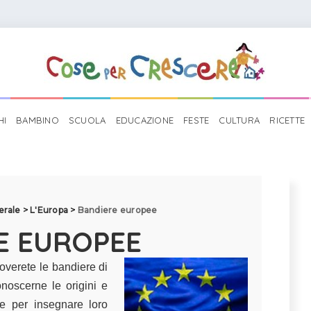
HI
BAMBINO
SCUOLA
EDUCAZIONE
FESTE
CULTURA
RICETTE
erale
>
L'Europa
>
Bandiere europee
E EUROPEE
overete le bandiere di
onoscerne le origini e
e per insegnare loro