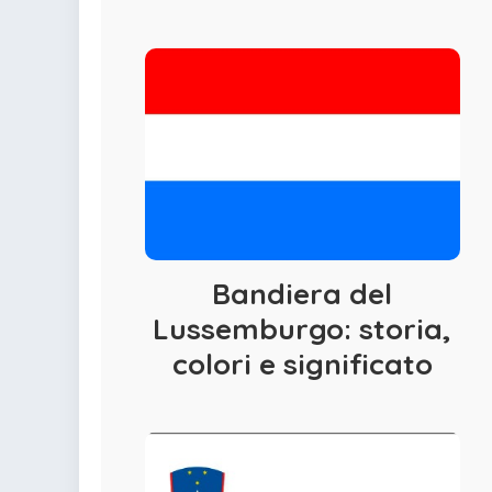
colorare
Indovinelli per bambini
Supereroi da colorare
DIsegni di Avengers da
colorare
Disegni per il catechismo
Disegni Kawaii da
colorare
Bandiera del
Lussemburgo: storia,
colori e significato