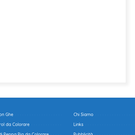
con Ghe
Chi Siamo
ol da Colorare
Links
di Peppa Pig da Colorare
Pubblicità