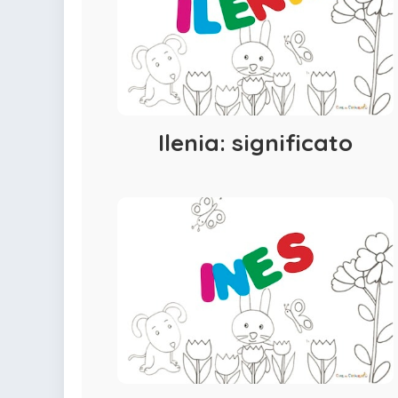
colorare
Indovinelli per bambini
Supereroi da colorare
DIsegni di Avengers da
colorare
Disegni per il catechismo
Ilenia: significato
Disegni Kawaii da
colorare