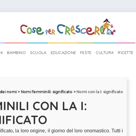
HI
BAMBINO
SCUOLA
EDUCAZIONE
FESTE
CULTURA
RICETTE
 dei nomi
>
Nomi femminili: significato
>
Nomi con la I: significato
NILI CON LA I:
NIFICATO
ficato, la loro origine, il giorno del loro onomastico. Tutti i