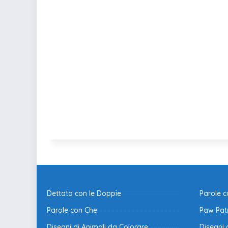
Dettato con le Doppie
Parole 
Parole con Che
Paw Patr
Disegni di Animali da Colorare
Disegni 