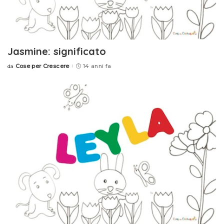
Jasmine: significato
Cose per Crescere
14 anni fa
da
Posted
by