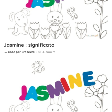
Jasmine : significato
Cose per Crescere
14 anni fa
da
Posted
by