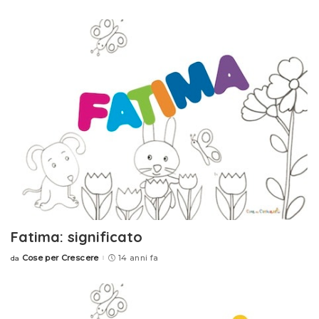
by
Fatima: significato
Cose per Crescere
14 anni fa
da
Posted
by