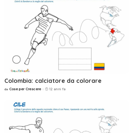
Colombia: calciatore da colorare
Cose per Crescere
12 anni fa
da
Posted
by