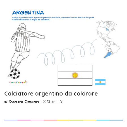
by
Calciatore argentino da colorare
Cose per Crescere
12 anni fa
da
Posted
by