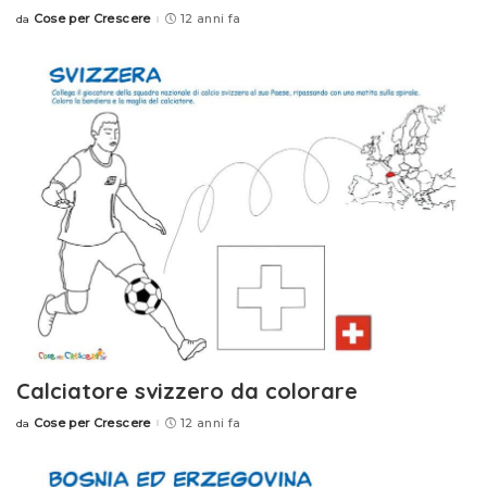
Cose per Crescere
12 anni fa
da
Posted
by
Calciatore svizzero da colorare
Cose per Crescere
12 anni fa
da
Posted
by