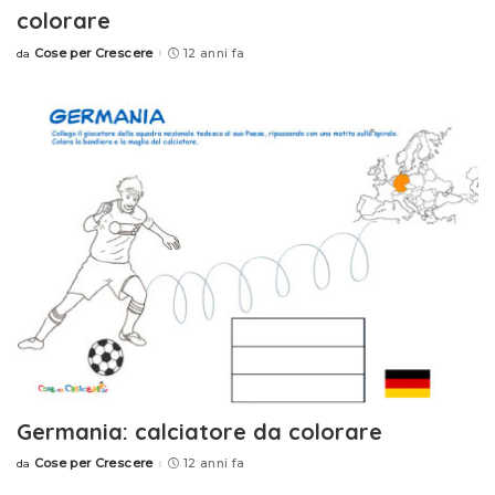
colorare
Cose per Crescere
12 anni fa
da
Posted
by
Germania: calciatore da colorare
Cose per Crescere
12 anni fa
da
Posted
by