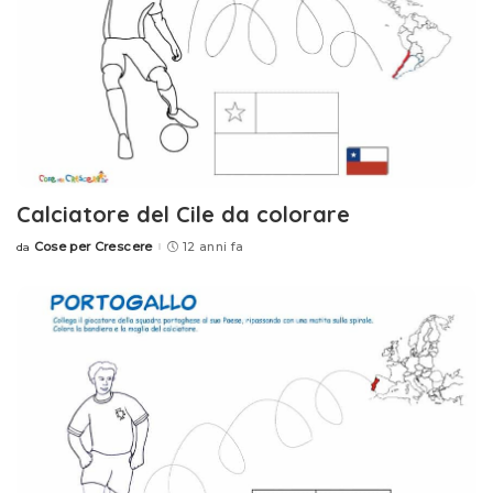
Calciatore del Cile da colorare
Cose per Crescere
12 anni fa
da
Posted
by