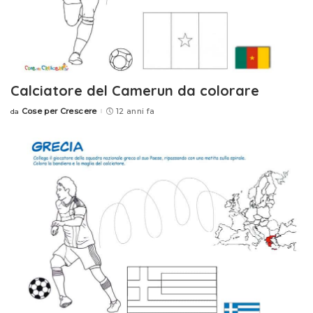
Calciatore del Camerun da colorare
Cose per Crescere
12 anni fa
da
Posted
by