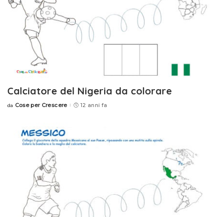
Calciatore del Nigeria da colorare
Cose per Crescere
12 anni fa
da
Posted
by