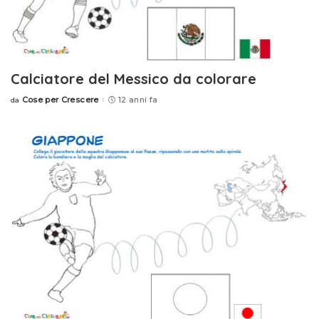
Calciatore del Messico da colorare
Cose per Crescere
12 anni fa
da
Posted
by