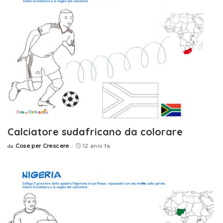
Calciatore sudafricano da colorare
Cose per Crescere
12 anni fa
da
Posted
by