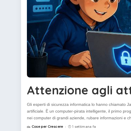
Attenzione agli at
Gli esperti di sicurezza informatica lo hanno chiamato J
artificiale. È un computer-pirata intelligente, il primo pr
nei computer di grandi aziende, rubare informazioni e ch
Cose per Crescere
1 settimana fa
da
Posted