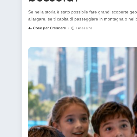
Se nella storia è stato possibile fare grandi scoperte ge
allargare, se ti capita di passeggiare in montagna o nei 
Cose per Crescere
1 mese fa
da
Posted
by