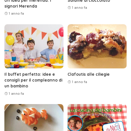
Un’idea per merenda: i
Salame di cioccolato
signori Merenda
1 anno fa
1 anno fa
Il buffet perfetto: idee e
Clafoutis alle ciliegie
consigli per il compleanno di
1 anno fa
un bambino
1 anno fa