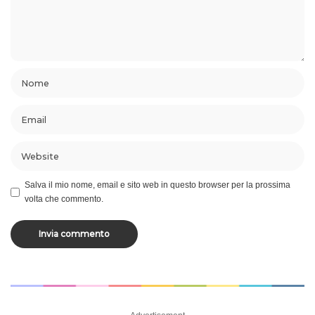
Salva il mio nome, email e sito web in questo browser per la prossima
volta che commento.