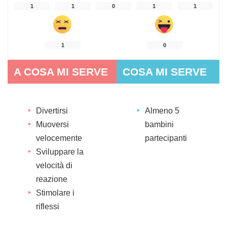
1
1
0
1
1
1
0
A COSA MI SERVE
COSA MI SERVE
Divertirsi
Almeno 5
Muoversi
bambini
velocemente
partecipanti
Sviluppare la
velocità di
reazione
Stimolare i
riflessi