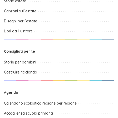
Storie estate
Canzoni sull’estate
Disegni per l’estate
Libri da illustrare
Consigliati per te
Storie per bambini
Costruire riciclando
Agenda
Calendario scolastico regione per regione
Accoglienza scuola primaria