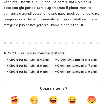
varie età. I bambini più piccoli, a partire dai 4 o 5 anni,
possono già partecipare e apprezzare il gioco
, mentre i
bambini più grandi possono trovare nuovi modi per renderlo più
complesso e sfidante. In generale, è un gioco adatto a tutta la
famiglia e può coinvolgere sia i bambini che gli adulti.
Giochi per bambini di 10 anni
TAGS:
Giochi per bambini di 4 anni
Giochi per bambini di 5 anni
Giochi per bambini di 6 anni
Giochi per bambini di 7 anni
Giochi per bambini di 8 anni
Giochi per bambini di 9 anni
Cosa ne pensi?