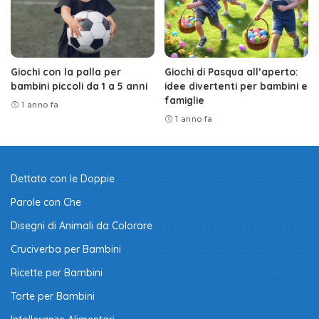
Giochi con la palla per
Giochi di Pasqua all’aperto:
bambini piccoli da 1 a 5 anni
idee divertenti per bambini e
famiglie
1 anno fa
1 anno fa
Dettato con le Doppie
Parole con Che
Disegni di Animali da Colorare
Cruciverba per Bambini
Ricette per Bambini
Torte per Bambini