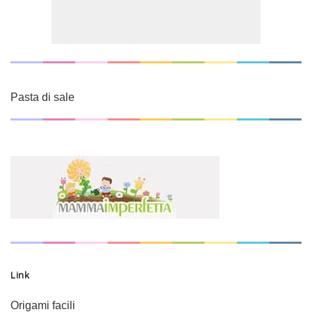
Pasta di sale
Link
Origami facili