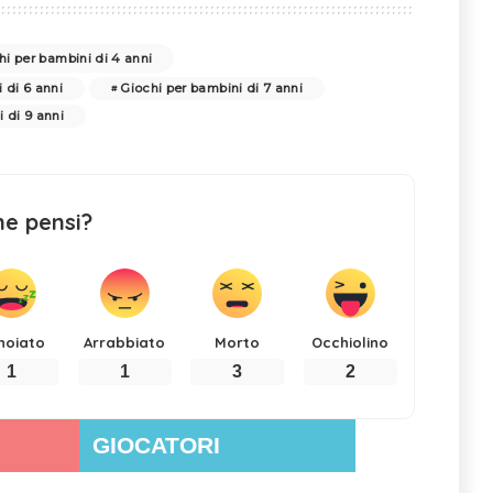
hi per bambini di 4 anni
 di 6 anni
Giochi per bambini di 7 anni
 di 9 anni
ne pensi?
noiato
Arrabbiato
Morto
Occhiolino
1
1
3
2
GIOCATORI