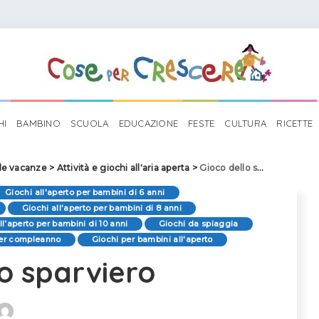
HI
BAMBINO
SCUOLA
EDUCAZIONE
FESTE
CULTURA
RICETTE
 le vacanze
>
Attività e giochi all'aria aperta
>
Gioco dello sparviero
Giochi all'aperto per bambini di 6 anni
Giochi all'aperto per bambini di 8 anni
ll’aperto per bambini di 10 anni
Giochi da spiaggia
per compleanno
Giochi per bambini all'aperto
lo sparviero