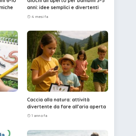
ni 6-10
Giochi all’aperto per bambini 3-5
amiche
anni: idee semplici e divertenti
4 mesi fa
Caccia alla natura: attività
divertente da fare all’aria aperta
1 anno fa