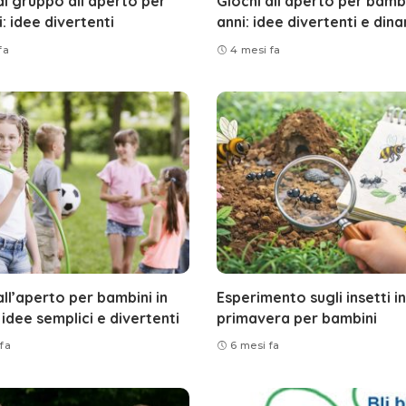
di gruppo all’aperto per
Giochi all’aperto per bambi
: idee divertenti
anni: idee divertenti e din
fa
4 mesi fa
all’aperto per bambini in
Esperimento sugli insetti in
 idee semplici e divertenti
primavera per bambini
fa
6 mesi fa