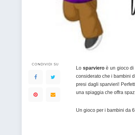
colorare
Indovinelli per bambini
Supereroi da colorare
DIsegni di Avengers da
colorare
Disegni per il catechismo
Disegni Kawaii da
colorare
CONDIVIDI SU
Lo
sparviero
è un gioco d
considerato che i bambini 
presi dagli sparvieri! Perfe
una spiaggia che offra spaz
Un gioco per i bambini da 6