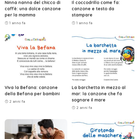
Ninna nanna del chicco di
Il coccodrillo come fa:
caffè: una dolce canzone
canzone e testo da
per la mamma
stampare
1 anno fa
1 anno fa
Viva la Befana: canzone
La barchetta in mezzo al
della Befana per bambini
mar: la canzone che fa
sognare il mare
2 anni fa
2 anni fa