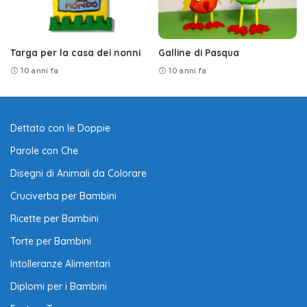
Targa per la casa dei nonni
Galline di Pasqua
10 anni fa
10 anni fa
Dettato con le Doppie
Parole con Che
Disegni di Animali da Colorare
Cruciverba per Bambini
Ricette per Bambini
Torte per Bambini
Intolleranze Alimentari
Diplomi per i Bambini