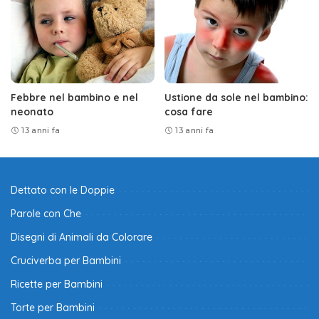
Febbre nel bambino e nel
Ustione da sole nel bambino:
neonato
cosa fare
13 anni fa
13 anni fa
Dettato con le Doppie
Parole con Che
Disegni di Animali da Colorare
Cruciverba per Bambini
Ricette per Bambini
Torte per Bambini