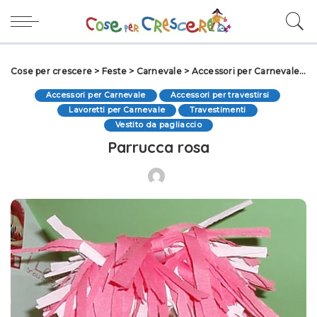
Cose per crescere
>
Feste
>
Carnevale
>
Accessori per Carnevale
>
P
Accessori per Carnevale
Accessori per travestirsi
Lavoretti per Carnevale
Travestimenti
Vestito da pagliaccio
Parrucca rosa