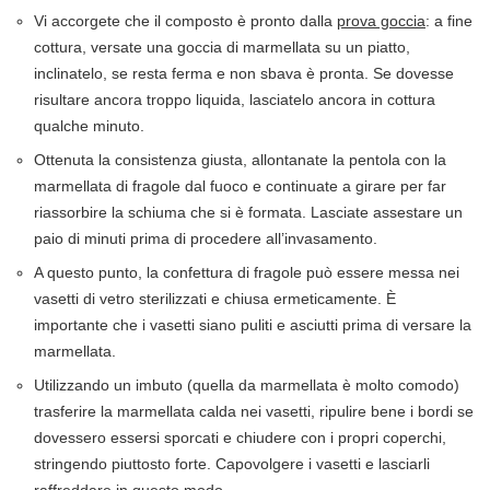
Vi accorgete che il composto è pronto dalla
prova goccia
: a fine
cottura, versate una goccia di marmellata su un piatto,
inclinatelo, se resta ferma e non sbava è pronta. Se dovesse
risultare ancora troppo liquida, lasciatelo ancora in cottura
qualche minuto.
Ottenuta la consistenza giusta, allontanate la pentola con la
marmellata di fragole dal fuoco e continuate a girare per far
riassorbire la schiuma che si è formata. Lasciate assestare un
paio di minuti prima di procedere all’invasamento.
A questo punto, la confettura di fragole può essere messa nei
vasetti di vetro sterilizzati e chiusa ermeticamente. È
importante che i vasetti siano puliti e asciutti prima di versare la
marmellata.
Utilizzando un imbuto (quella da marmellata è molto comodo)
trasferire la marmellata calda nei vasetti, ripulire bene i bordi se
dovessero essersi sporcati e chiudere con i propri coperchi,
stringendo piuttosto forte. Capovolgere i vasetti e lasciarli
raffreddare in questo modo.