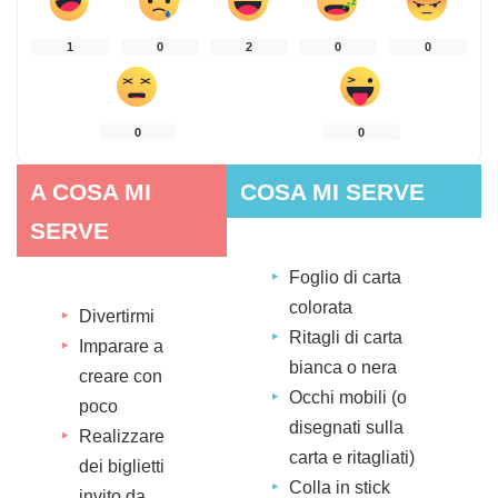
1
0
2
0
0
0
0
A COSA MI
COSA MI SERVE
SERVE
Foglio di carta
colorata
Divertirmi
Ritagli di carta
Imparare a
bianca o nera
creare con
Occhi mobili (o
poco
disegnati sulla
Realizzare
carta e ritagliati)
dei biglietti
Colla in stick
invito da