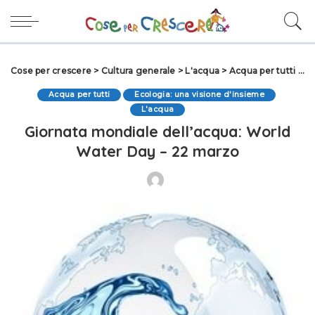
Cose per crescere
>
Cultura generale
>
L'acqua
>
Acqua per tutti
>
Gi
Acqua per tutti
Ecologia: una visione d'insieme
L'acqua
Giornata mondiale dell’acqua: World
Water Day – 22 marzo