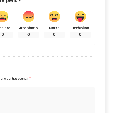
ne pensi?
noiato
Arrabbiato
Morto
Occhiolino
0
0
0
0
 sono contrassegnati
*