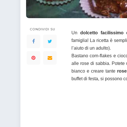
colorare
Indovinelli per bambini
Supereroi da colorare
DIsegni di Avengers da
colorare
CONDIVIDI SU
Un
dolcetto facilissimo
e
Disegni per il catechismo
famiglia! La ricetta è semp
Disegni Kawaii da
l’aiuto di un adulto).
colorare
Bastano corn-flakes e ciocc
alle rose di sabbia. Potete u
bianco e creare tante
rose
buffet di festa, si possono 