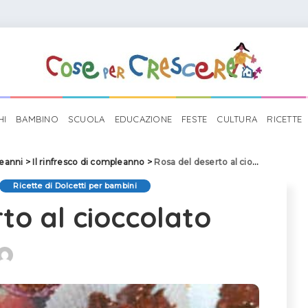
HI
BAMBINO
SCUOLA
EDUCAZIONE
FESTE
CULTURA
RICETTE
eanni
>
Il rinfresco di compleanno
>
Rosa del deserto al cioccolato
Ricette di Dolcetti per bambini
to al cioccolato