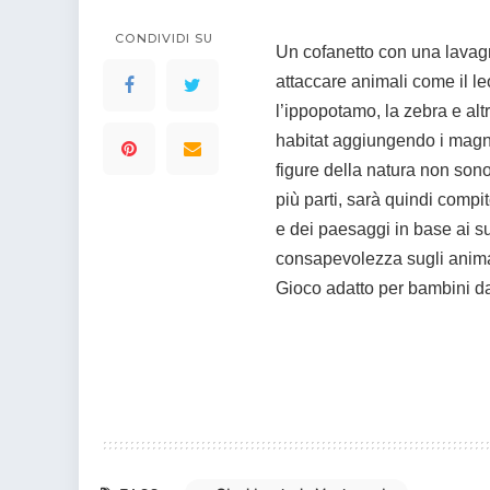
colorare
Indovinelli per bambini
CONDIVIDI SU
Supereroi da colorare
Un cofanetto con una lavag
DIsegni di Avengers da
attaccare animali
come il le
colorare
l’ippopotamo, la zebra e alt
Disegni per il catechismo
habitat aggiungendo i mag
Disegni Kawaii da
figure della natura non son
colorare
più parti, sarà quindi comp
e dei paesaggi in base ai 
consapevolezza sugli animal
Gioco adatto per bambini da