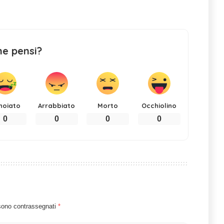
ne pensi?
noiato
Arrabbiato
Morto
Occhiolino
0
0
0
0
 sono contrassegnati
*