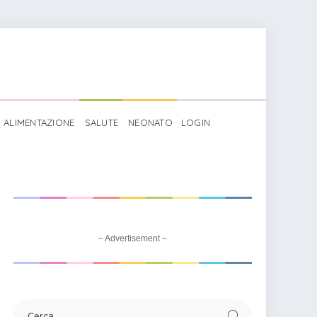
ALIMENTAZIONE
SALUTE
NEONATO
LOGIN
>
Puzzle magnetico metodo Montessori
– Advertisement –