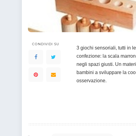
colorare
Indovinelli per bambini
Supereroi da colorare
DIsegni di Avengers da
colorare
Disegni per il catechismo
CONDIVIDI SU
Disegni Kawaii da
3 giochi sensoriali, tutti in
colorare
confezione: la scala marrone,
negli spazi giusti. Un mater
bambini a sviluppare la coor
osservazione.