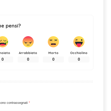
ne pensi?
noiato
Arrabbiato
Morto
Occhiolino
0
0
0
0
 sono contrassegnati
*