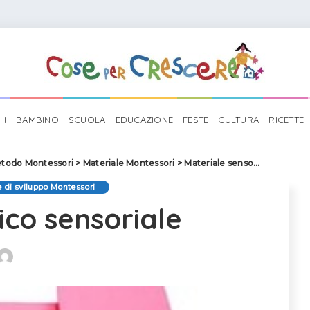
HI
BAMBINO
SCUOLA
EDUCAZIONE
FESTE
CULTURA
RICETTE
todo Montessori
>
Materiale Montessori
>
Materiale sensoriale di sviluppo Montessori
e di sviluppo Montessori
ico sensoriale