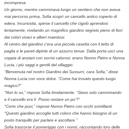
incompresa.
Un giorno, mentre camminava lungo un sentiero che non aveva
mai percorso prima, Sofia scoprì un cancello antico coperto di
edera. Incuriosita, spinse il cancello che cigolò aprendosi
lentamente, rivelando un magnifico giardino segreto pieno di fiori
dai colori vivaci e alberi maestosi.
Al centro del giardino c’era una piccola casetta con il tetto di
paglia e le pareti dipinte di un azzurro tenue. Dalla porta uscì una
coppia di anziani con sorrisi calorosi: erano Nonno Pietro e Nonna
Lucia, i più saggi e gentili del villaggio.
“Benvenuta nel nostro Giardino dei Sussurri, cara Sofia,” disse
Nonna Lucia con voce dolce. “Come hai trovato questo luogo
magico?”
“Non lo so,” rispose Sofia timidamente. “Stavo solo camminando
e il cancello era lì. Posso restare un po’?”
“Certo che puoi,” rispose Nonno Pietro con occhi scintillanti.
“Questo giardino accoglie tutti coloro che hanno bisogno di un
posto tranquillo per parlare e ascoltare.”
Sofia trascorse il pomeriggio con i nonni, raccontando loro delle