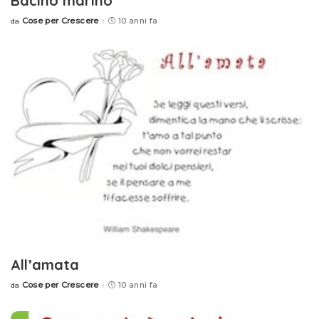
Bacino marino
Cose per Crescere
10 anni fa
da
Posted
by
All’amata
Cose per Crescere
10 anni fa
da
Posted
by