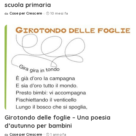
scuola primaria
Cose per Crescere
10 mesi fa
da
Posted
by
Girotondo delle foglie – Una poesia
d’autunno per bambini
Cose per Crescere
1 anno fa
da
Posted