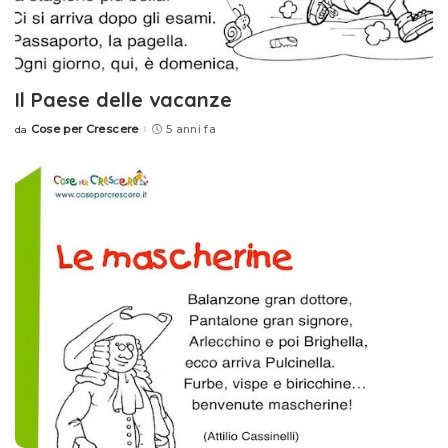
Il Paese delle vacanze
Cose per Crescere
5 anni fa
da
Posted
by