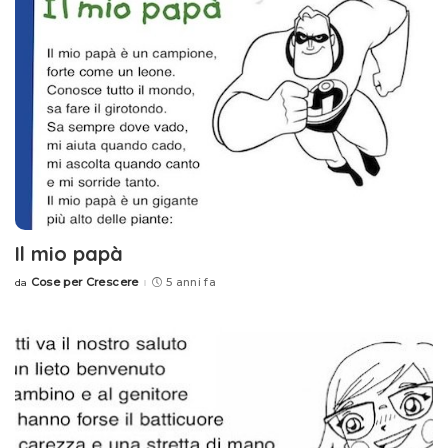
Il mio papà
Cose per Crescere
5 anni fa
da
Posted
by