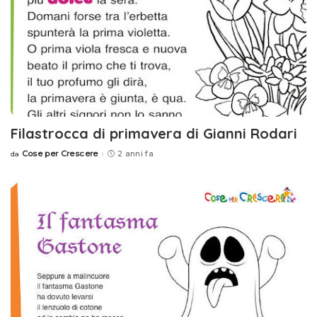
Filastrocca di primavera di Gianni Rodari
Cose per Crescere
2 anni fa
da
Posted
by