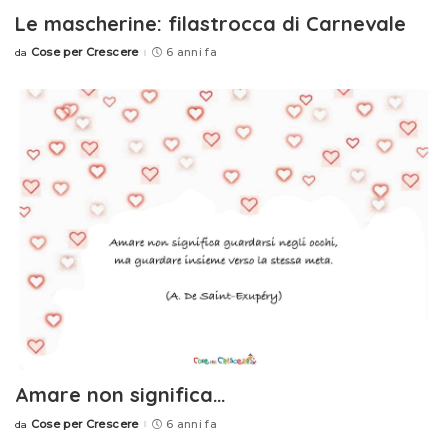
Le mascherine: filastrocca di Carnevale
Cose per Crescere
6 anni fa
da
Posted
by
Amare non significa…
Cose per Crescere
6 anni fa
da
Posted
by