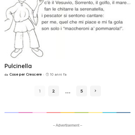
Pulcinella
Cose per Crescere
10 anni fa
da
Posted
by
…
1
2
5
– Advertisement –