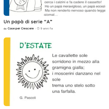
Un papà di serie “A”
Cose per Crescere
9 anni fa
da
Posted
by