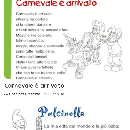
Carnevale è arrivato
Cose per Crescere
10 anni fa
da
Posted
by