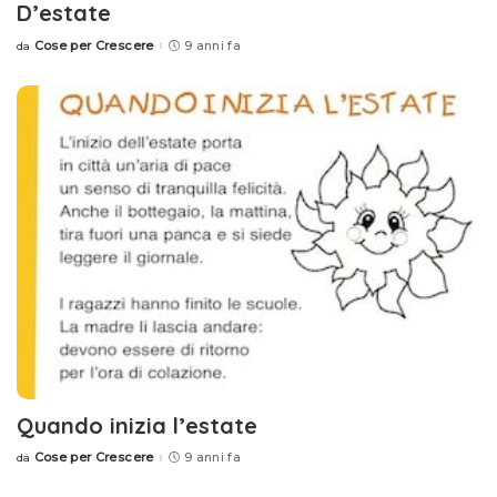
D’estate
Cose per Crescere
9 anni fa
da
Posted
by
Quando inizia l’estate
Cose per Crescere
9 anni fa
da
Posted
by