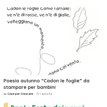
by
Poesia autunno “Cadon le foglie” da
stampare per bambini
Cose per Crescere
1 anno fa
da
Posted
by