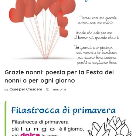
Grazie nonni: poesia per la Festa dei
nonni o per ogni giorno
Cose per Crescere
1 anno fa
da
Posted
by