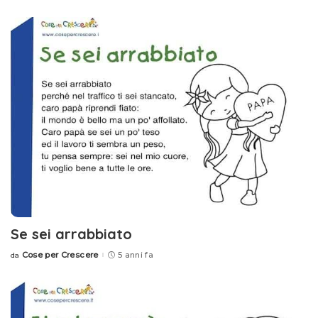
by
Se sei arrabbiato
Cose per Crescere
5 anni fa
da
Posted
by