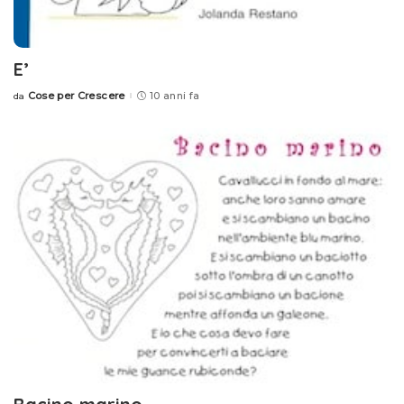
E’
Cose per Crescere
10 anni fa
da
Posted
by