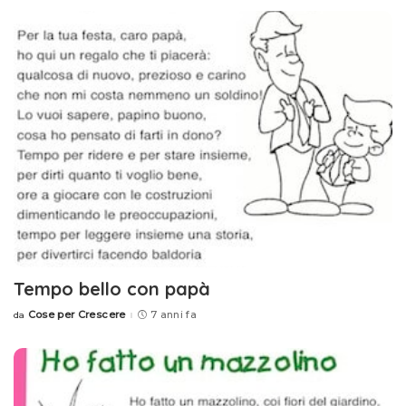
Tempo bello con papà
Cose per Crescere
7 anni fa
da
Posted
by