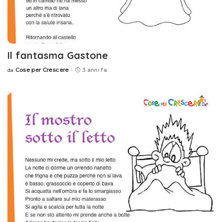
Il fantasma Gastone
Cose per Crescere
3 anni fa
da
Posted
by