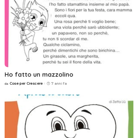
Ho fatto un mazzolino
Cose per Crescere
7 anni fa
da
Posted
by