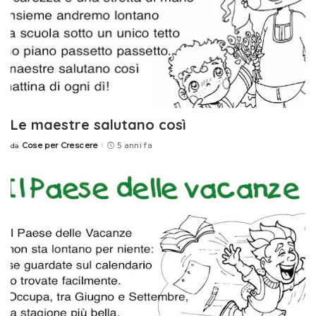
Le maestre salutano così
Cose per Crescere
5 anni fa
da
Posted
by