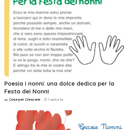
Poesia i nonni: una dolce dedica per la
Festa dei Nonni
Cose per Crescere
1 anno fa
da
Posted
by