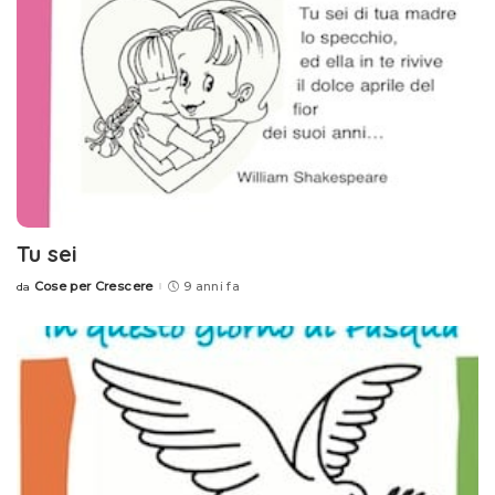
Tu sei
Cose per Crescere
9 anni fa
da
Posted
by