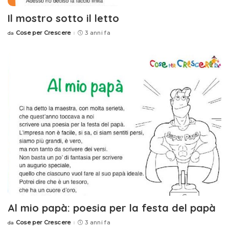
Il mostro sotto il letto
Cose per Crescere
3 anni fa
da
Posted
by
Al mio papà: poesia per la festa del papà
Cose per Crescere
3 anni fa
da
Posted