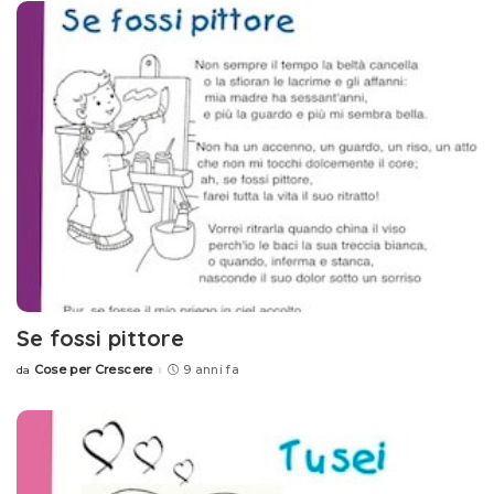
Se fossi pittore
Cose per Crescere
9 anni fa
da
Posted
by