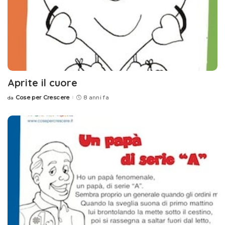
Aprite il cuore
Cose per Crescere
8 anni fa
da
Posted
by