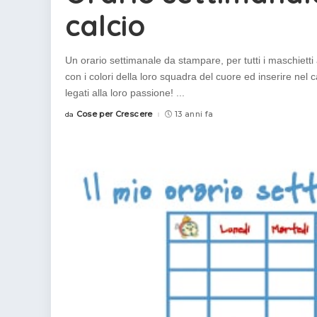
calcio
Un orario settimanale da stampare, per tutti i maschietti
con i colori della loro squadra del cuore ed inserire nel ca
legati alla loro passione!
...
Cose per Crescere
13 anni fa
da
Posted
by