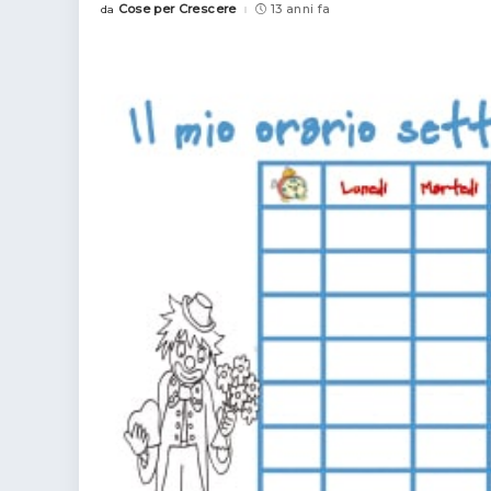
Cose per Crescere
13 anni fa
da
Posted
by