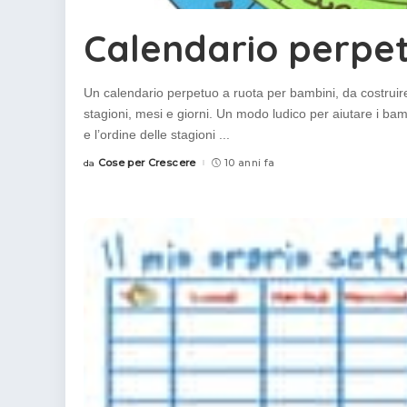
colorare
Indovinelli per bambini
Calendario perpe
Supereroi da colorare
DIsegni di Avengers da
colorare
Un calendario perpetuo a ruota per bambini, da costrui
Disegni per il catechismo
stagioni, mesi e giorni. Un modo ludico per aiutare i bamb
e l’ordine delle stagioni
...
Disegni Kawaii da
colorare
Cose per Crescere
10 anni fa
da
Posted
by