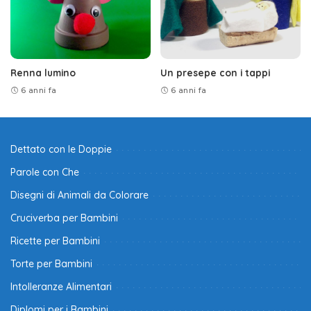
Renna lumino
Un presepe con i tappi
6 anni fa
6 anni fa
Dettato con le Doppie
Parole con Che
Disegni di Animali da Colorare
Cruciverba per Bambini
Ricette per Bambini
Torte per Bambini
Intolleranze Alimentari
Diplomi per i Bambini