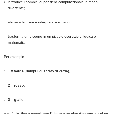
introduce i bambini al pensiero computazionale in modo
divertente;
abitua a leggere e interpretare istruzioni;
trasforma un disegno in un piccolo esercizio di logica e
matematica.
Per esempio:
1 = verde
(riempi il quadrato di verde),
2 = rosso
,
3 = giallo
…
e così via, fino a completare l’albero o un altro
disegno pixel art