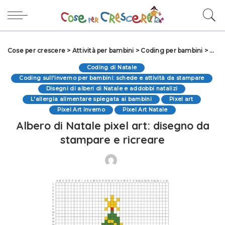
Cose per crescere
>
Attività per bambini
>
Coding per bambini
>
Codi
Coding di Natale
Coding sull'inverno per bambini: schede e attività da stampare
Disegni di alberi di Natale e addobbi natalizi
L'allergia alimentare spiegata ai bambini
Pixel art
Pixel Art inverno
Pixel Art Natale
Albero di Natale pixel art: disegno da
stampare e ricreare