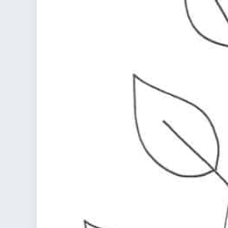
colorare
Indovinelli per bambini
Supereroi da colorare
DIsegni di Avengers da
colorare
Disegni per il catechismo
Disegni Kawaii da
colorare