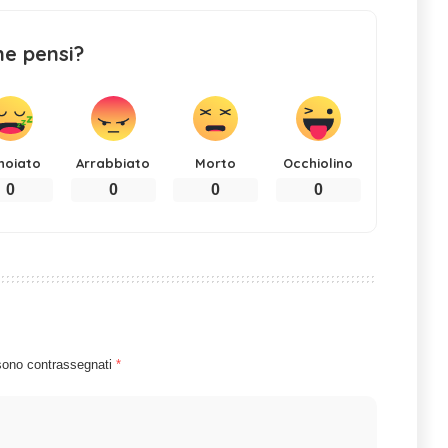
ne pensi?
noiato
Arrabbiato
Morto
Occhiolino
0
0
0
0
 sono contrassegnati
*