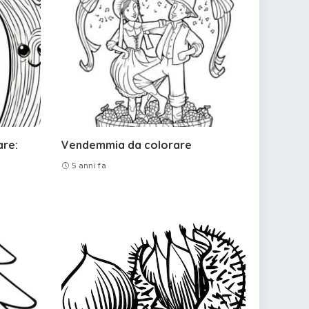
are:
Vendemmia da colorare
5 anni fa