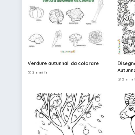
Verdure autunnali da colorare
Disegn
Autunn
2 anni fa
2 anni 