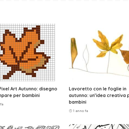
Pixel Art Autunno: disegno
Lavoretto con le foglie in
mpare per bambini
autunno: un’idea creativa 
bambini
 fa
1 anno fa