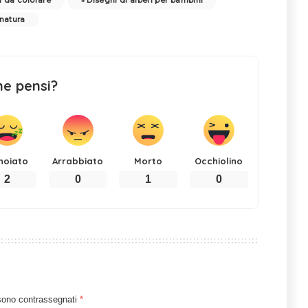
i da colorare
Disegni di alberi per bambini
 natura
ne pensi?
noiato
Arrabbiato
Morto
Occhiolino
2
0
1
0
 sono contrassegnati
*