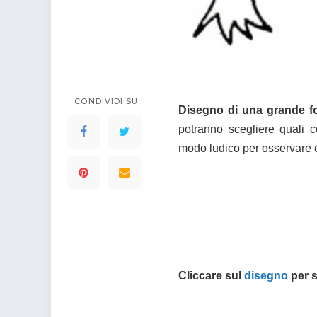
colorare
Indovinelli per bambini
Supereroi da colorare
DIsegni di Avengers da
colorare
Disegni per il catechismo
CONDIVIDI SU
Disegni Kawaii da
Disegno di una grande f
colorare
potranno scegliere quali c
modo ludico per osservare e
Cliccare sul
disegno
per s