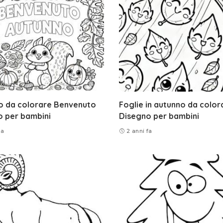
o da colorare Benvenuto
Foglie in autunno da color
o per bambini
Disegno per bambini
fa
2 anni fa