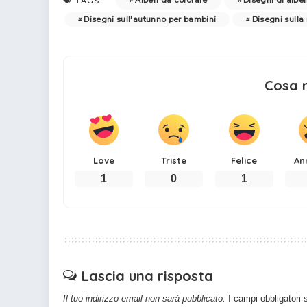
Alberi da colorare
Disegni di alber
TAGS:
Disegni sull'autunno per bambini
Disegni sulla
Cosa 
Love
Triste
Felice
An
1
0
1
Lascia una risposta
Il tuo indirizzo email non sarà pubblicato.
I campi obbligatori