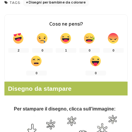
Disegni per bambine da colorare
TAGS:
Cosa ne pensi?
2
0
1
0
0
0
0
Disegno da stampare
Per stampare il disegno, clicca sull’immagine: