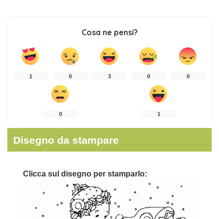
Cosa ne pensi?
1
0
3
0
0
0
1
Disegno da stampare
Clicca sul disegno per stamparlo: