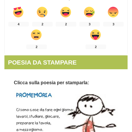
4
2
2
3
3
2
2
POESIA DA STAMPARE
Clicca sulla poesia per stamparla: