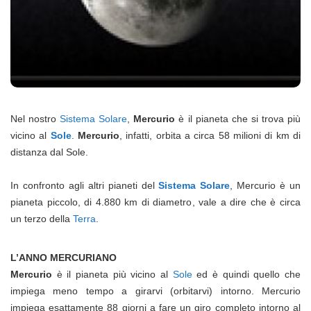
Nel nostro
Sistema Solare
,
Mercurio
è il pianeta che si trova più
vicino al
Sole
.
Mercurio
, infatti, orbita a circa 58 milioni di km di
distanza dal Sole.
In confronto agli altri pianeti del
Sistema Solare
, Mercurio è un
pianeta piccolo, di 4.880 km di diametro, vale a dire che è circa
un terzo della
Terra
.
L’ANNO MERCURIANO
Mercurio
è il pianeta più vicino al
Sole
ed è quindi quello che
impiega meno tempo a girarvi (orbitarvi) intorno. Mercurio
impiega esattamente 88 giorni a fare un giro completo intorno al