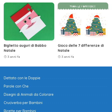
Biglietto auguri di Babbo
Gioco delle 7 differenze di
Natale
Natale
3 anni fa
3 anni fa
Dettato con le Doppie
Parole con Che
Disegni di Animali da Colorare
Cruciverba per Bambini
Ricette per Bambini