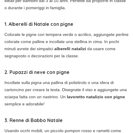
ideali per bambini dai 3 ai 10 anni. Perfette da proporre in classe
o durante i pomeriggi in famiglia.
1. Alberelli di Natale con pigne
Colorate le pigne con tempera verde o acrilico, aggiungete perline
colorate come palline e incollate una stellina in cima. In pochi
minuti avrete dei simpatici
alberelli natalizi
da usare come
segnaposto o decorazioni per la classe.
2. Pupazzi di neve con pigne
Incollate sulla pigna una pallina di polistirolo o una sfera di
cartoncino per creare la testa. Disegnate il viso e aggiungete una
sciarpa fatta con un nastrino. Un
lavoretto natalizio con pigne
semplice e adorabile!
3. Renne di Babbo Natale
Usando occhi mobili, un piccolo pompon rosso e rametti come