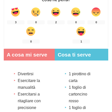
3
0
2
0
0
0
1
A cosa mi serve
Cosa ti serve
Divertirsi
1 pirottino di
Esercitare la
carta
manualità
1 foglio di
Esercitarsi a
cartoncino
ritagliare con
rosso
precisione
1 foglio di