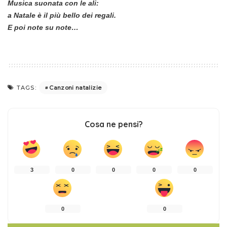
Musica suonata con le ali:
a Natale è il più bello dei regali.
E poi note su note…
Canzoni natalizie
TAGS:
Cosa ne pensi?
3
0
0
0
0
0
0