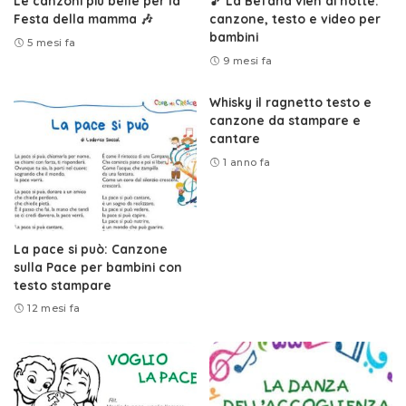
Le canzoni più belle per la
🎵 La Befana vien di notte:
Festa della mamma 🎶
canzone, testo e video per
bambini
5 mesi fa
9 mesi fa
Whisky il ragnetto testo e
canzone da stampare e
cantare
1 anno fa
La pace si può: Canzone
sulla Pace per bambini con
testo stampare
12 mesi fa