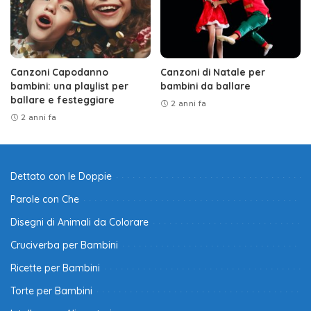
Canzoni Capodanno
Canzoni di Natale per
bambini: una playlist per
bambini da ballare
ballare e festeggiare
2 anni fa
2 anni fa
Dettato con le Doppie
Parole con Che
Disegni di Animali da Colorare
Cruciverba per Bambini
Ricette per Bambini
Torte per Bambini