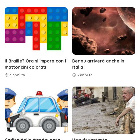
Il Braille? Ora si impara con i
Bennu arriverà anche in
mattoncini colorati
Italia
3 anni fa
3 anni fa
Codice della strada: ecco
Una devastante