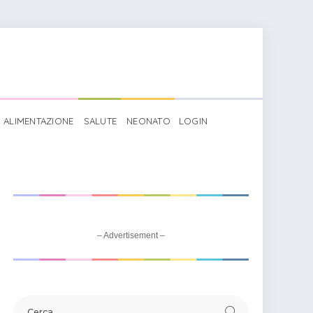
ALIMENTAZIONE
SALUTE
NEONATO
LOGIN
>
Idea per accoglienza a scuola: il cartellone “Ecco chi siamo!”
– Advertisement –