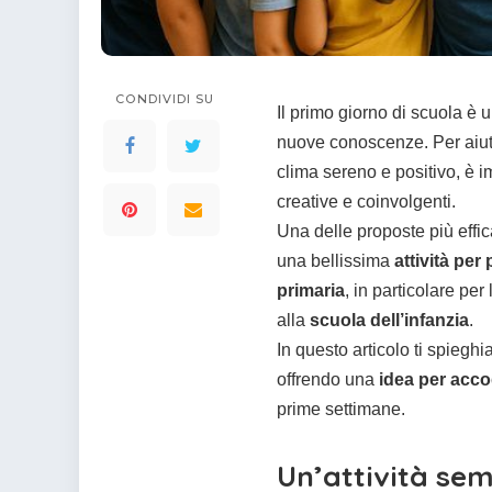
colorare
Indovinelli per bambini
Supereroi da colorare
DIsegni di Avengers da
colorare
CONDIVIDI SU
Il primo giorno di scuola è
Disegni per il catechismo
nuove conoscenze. Per aiutar
Disegni Kawaii da
clima sereno e positivo, è 
colorare
creative e coinvolgenti.
Una delle proposte più effic
una bellissima
attività per
primaria
, in particolare per l
alla
scuola dell’infanzia
.
In questo articolo ti spieg
offrendo una
idea per acco
prime settimane.
Un’attività sem