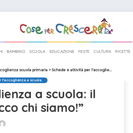
HI
BAMBINO
SCUOLA
EDUCAZIONE
FESTE
CULTURA
RICETTE
coglienza scuola primaria
>
Schede e attività per l'accoglienza a scuola
r l'accoglienza a scuola
ienza a scuola: il
cco chi siamo!”