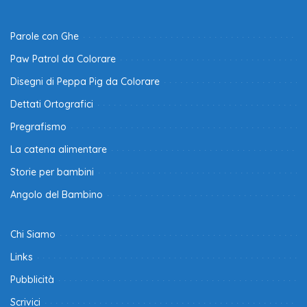
Parole con Ghe
Paw Patrol da Colorare
Disegni di Peppa Pig da Colorare
Dettati Ortografici
Pregrafismo
La catena alimentare
Storie per bambini
Angolo del Bambino
Chi Siamo
Links
Pubblicità
Scrivici