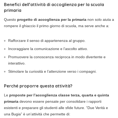
Benefici dell’attività di accoglienza per la scuola
primaria
Questo
progetto di accoglienza per la primaria
non solo aiuta a
rompere il ghiaccio il primo giorno di scuola, ma serve anche a:
Rafforzare il senso di appartenenza al gruppo.
Incoraggiare la comunicazione e l’ascolto attivo.
Promuovere la conoscenza reciproca in modo divertente e
interattivo.
Stimolare la curiosità e l’attenzione verso i compagni.
Perché proporre questa attività?
Le
proposte per l’accoglienza classe terza, quarta e quinta
primaria
devono essere pensate per consolidare i rapporti
esistenti e preparare gli studenti alle sfide future. “Due Verità e
una Bugia” è un’attività che permette di: