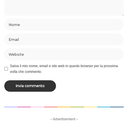
Salva il mio nome, email e sito web in questo browser per la prossima
volta che commento.
– Advertisement –