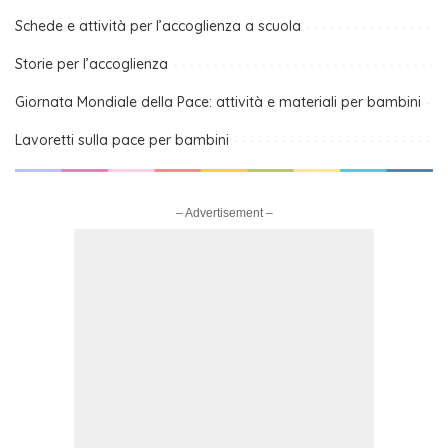
Schede e attività per l’accoglienza a scuola
Storie per l’accoglienza
Giornata Mondiale della Pace: attività e materiali per bambini
Lavoretti sulla pace per bambini
– Advertisement –