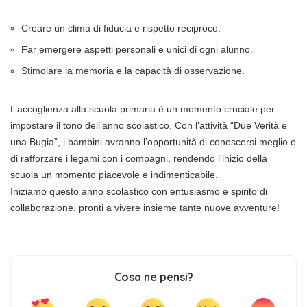
Creare un clima di fiducia e rispetto reciproco.
Far emergere aspetti personali e unici di ogni alunno.
Stimolare la memoria e la capacità di osservazione.
L’accoglienza alla scuola primaria è un momento cruciale per
impostare il tono dell’anno scolastico. Con l’attività “Due Verità e
una Bugia”, i bambini avranno l’opportunità di conoscersi meglio e
di rafforzare i legami con i compagni, rendendo l’inizio della
scuola un momento piacevole e indimenticabile.
Iniziamo questo anno scolastico con entusiasmo e spirito di
collaborazione, pronti a vivere insieme tante nuove avventure!
Cosa ne pensi?