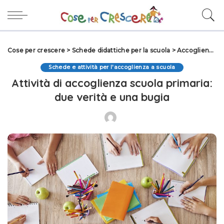
Cose per crescere
>
Schede didattiche per la scuola
>
Accoglienza scuola primaria
Schede e attività per l'accoglienza a scuola
Attività di accoglienza scuola primaria:
due verità e una bugia