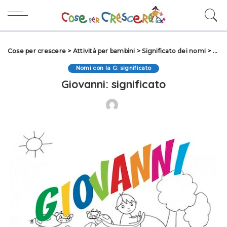
Cose per crescere
>
Attività per bambini
>
Significato dei nomi
>
Nomi
Nomi con la G: significato
Giovanni: significato