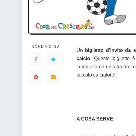
colorare
Indovinelli per bambini
Supereroi da colorare
DIsegni di Avengers da
colorare
Disegni per il catechismo
Disegni Kawaii da
CONDIVIDI SU
Un
biglietto d’invito da
colorare
calcio
. Questo biglietto 
compilata ed un’altra da col
piccolo calciatore!
A COSA SERVE