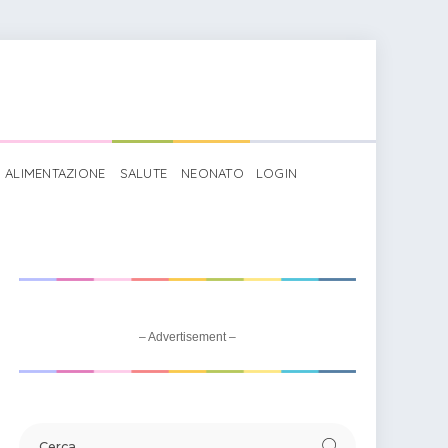
ALIMENTAZIONE
SALUTE
NEONATO
LOGIN
tto invito per un pomeriggio da campioni
– Advertisement –