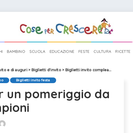
HI
BAMBINO
SCUOLA
EDUCAZIONE
FESTE
CULTURA
RICETTE
nvito e di auguri
>
Biglietti d'invito
>
Biglietti invito compleanno
>
Biglie
no
Biglietti invito festa
per un pomeriggio da
pioni