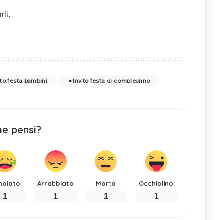
rli.
vito festa bambini
Invito festa di compleanno
ne pensi?
noiato
Arrabbiato
Morto
Occhiolino
1
1
1
1