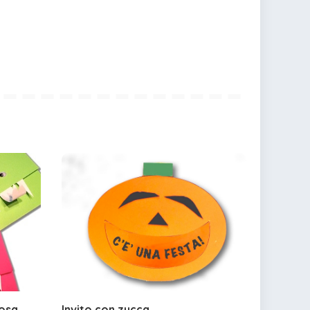
uosa
Invito con zucca