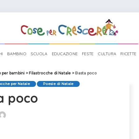
HI
BAMBINO
SCUOLA
EDUCAZIONE
FESTE
CULTURA
RICETTE
e per bambini
>
Filastrocche di Natale
>
Basta poco
rocche per Natale
Poesie di Natale
a poco