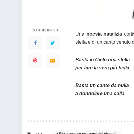
colorare
Indovinelli per bambini
Supereroi da colorare
DIsegni di Avengers da
colorare
CONDIVIDI SU
Una
poesia natalizia
corti
Disegni per il catechismo
stella e di un canto venuto 
Disegni Kawaii da
colorare
Basta in Cielo una stella
per fare la sera più bella.
Basta un canto da nulla
a dondolare una culla.
Filastrocche per bambini piccoli
TAGS: