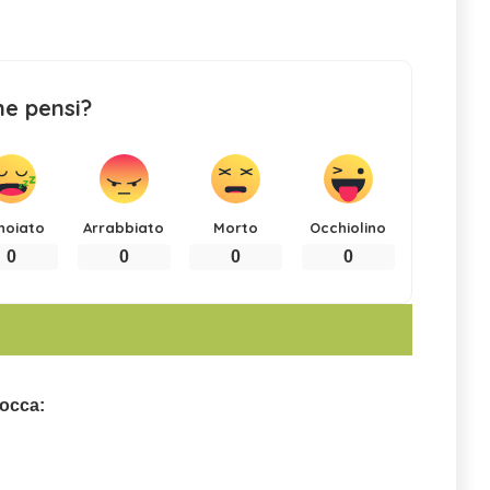
ne pensi?
noiato
Arrabbiato
Morto
Occhiolino
0
0
0
0
rocca: