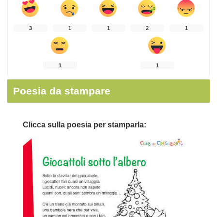
3
1
1
2
1
1
1
Poesia da stampare
Clicca sulla poesia per stamparla: