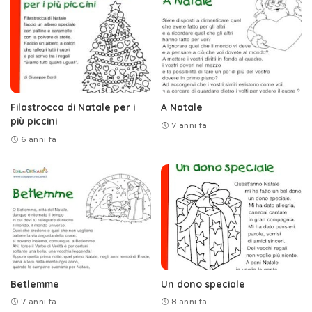
Filastrocca di Natale per i
A Natale
più piccini
7 anni fa
6 anni fa
Betlemme
Un dono speciale
7 anni fa
8 anni fa