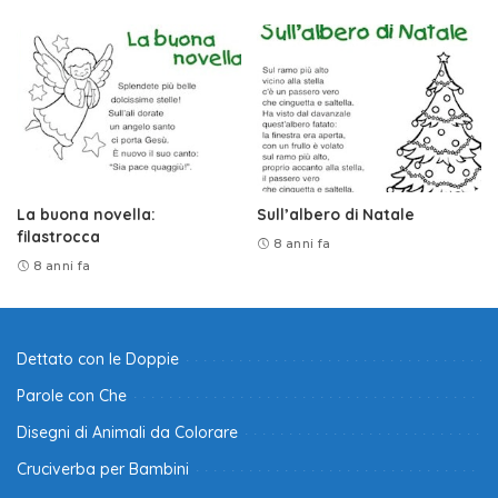
La buona novella:
Sull’albero di Natale
filastrocca
8 anni fa
8 anni fa
Dettato con le Doppie
Parole con Che
Disegni di Animali da Colorare
Cruciverba per Bambini